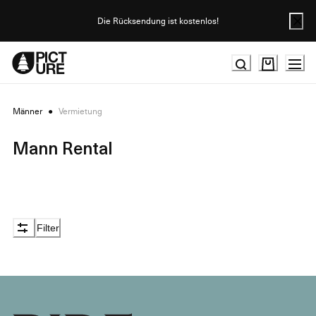
Skip
to
Die Rücksendung ist kostenlos!
Content
Männer
●
Vermietung
Mann Rental
Filter