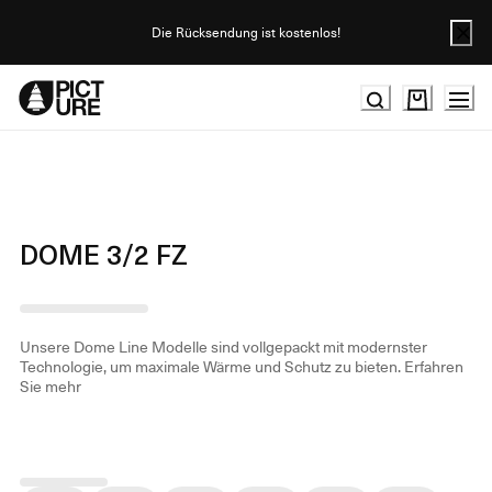
Skip
to
Die Rücksendung ist kostenlos!
Content
DOME 3/2 FZ
Unsere Dome Line Modelle sind vollgepackt mit modernster
Technologie, um maximale Wärme und Schutz zu bieten.
Erfahren
Sie mehr