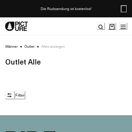
Skip
to
Die Rücksendung ist kostenlos!
Content
Männer
●
Outlet
●
Alles anzeigen
Outlet Alle
Filter