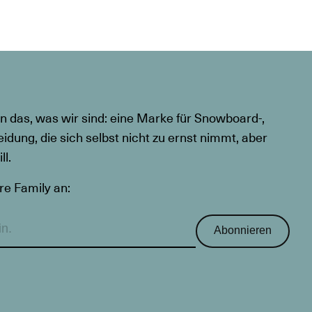
n das, was wir sind: eine Marke für Snowboard-,
eidung, die sich selbst nicht zu ernst nimmt, aber
l.
re Family an:
Abonnieren