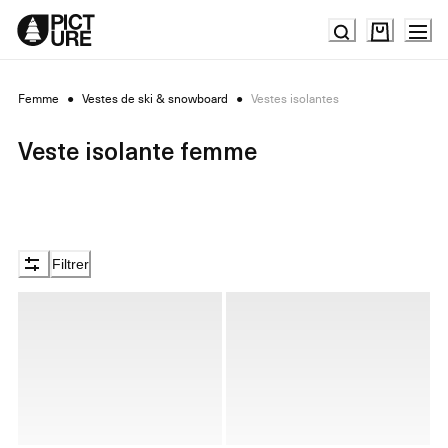
Skip
to
Content
Femme
●
Vestes de ski & snowboard
●
Vestes isolantes
Veste isolante femme
Filtrer