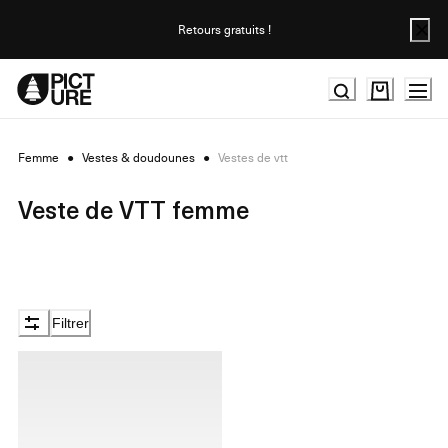
Skip
to
Retours gratuits !
Content
Femme
●
Vestes & doudounes
●
Vestes de vtt
Veste de VTT femme
Filtrer