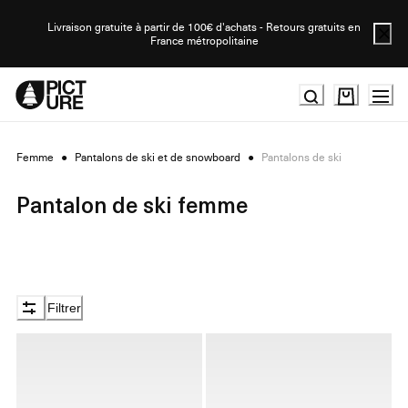
Skip
to
Livraison gratuite à partir de 100€ d'achats - Retours gratuits en
France métropolitaine
Content
Femme
●
Pantalons de ski et de snowboard
●
Pantalons de ski
Pantalon de ski femme
Filtrer