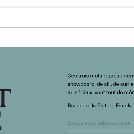
Ces trois mots représenten
snowboard, de ski, de surf e
au sérieux, veut tout de m
Rejoindre la Picture Family :