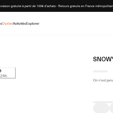
ivraison gratuite à partir de 100€ d'achats - Retours gratuits en France métropolitai
es
Outlet
Activités
Explorer
SNOWY
é
/24h
On n’est jam