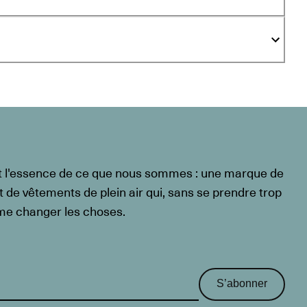
t l'essence de ce que nous sommes : une marque de
t de vêtements de plein air qui, sans se prendre trop
ême changer les choses.
S’abonner