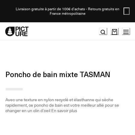
Skip
to
Livraison gratuite à partir de 100€ d'achats - Retours gratuits en
France métropolitaine
Content
Poncho de bain mixte TASMAN
Avec une texture en nylon recyclé et élasthanne qui sèche
rapidement, ce poncho de bain est votre meilleur allié pour se
changer en un clin d’oeil
En savoir plus