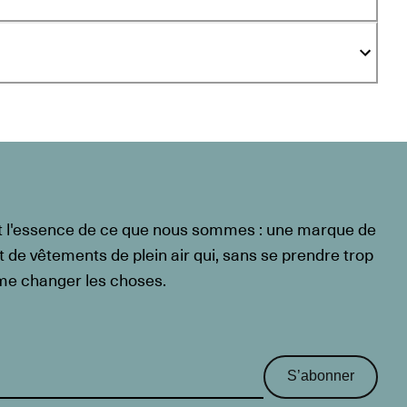
t l'essence de ce que nous sommes : une marque de
t de vêtements de plein air qui, sans se prendre trop
ême changer les choses.
S’abonner