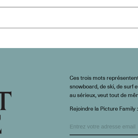
Ces trois mots représenten
snowboard, de ski, de surf e
au sérieux, veut tout de m
Rejoindre la Picture Family :