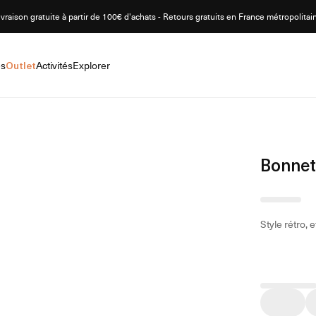
ivraison gratuite à partir de 100€ d'achats - Retours gratuits en France métropolitai
es
Outlet
Activités
Explorer
Bonnet
Style rétro, 