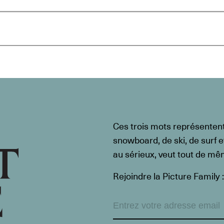
Ces trois mots représenten
snowboard, de ski, de surf e
au sérieux, veut tout de m
Rejoindre la Picture Family :