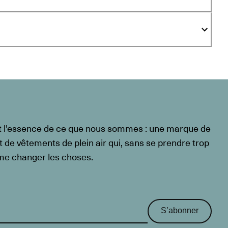
t l'essence de ce que nous sommes : une marque de
t de vêtements de plein air qui, sans se prendre trop
ême changer les choses.
S’abonner