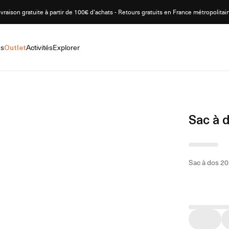
ivraison gratuite à partir de 100€ d'achats - Retours gratuits en France métropolitai
es
Outlet
Activités
Explorer
Sac à 
Sac à dos 20 