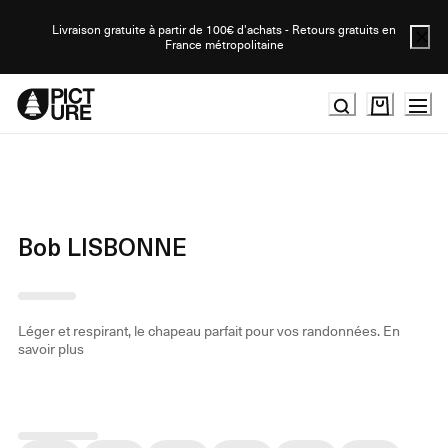
Skip
to
Livraison gratuite à partir de 100€ d'achats - Retours gratuits en
France métropolitaine
Content
Bob LISBONNE
Léger et respirant, le chapeau parfait pour vos randonnées.
En
savoir plus