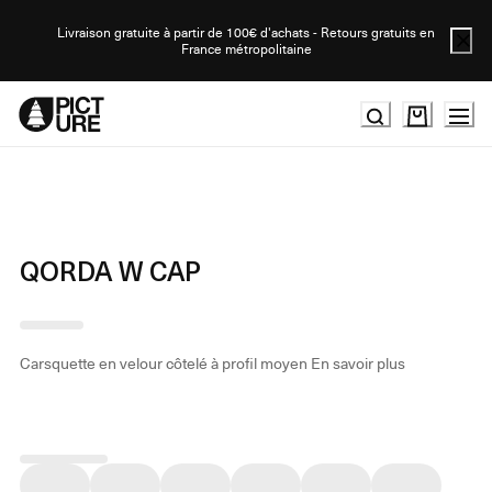
Skip
to
Livraison gratuite à partir de 100€ d'achats - Retours gratuits en
France métropolitaine
Content
QORDA W CAP
Carsquette en velour côtelé à profil moyen
En savoir plus