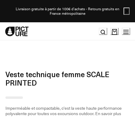
Skip
to
Livraison gratuite à partir de 100€ d'achats - Retours gratuits en
France métropolitaine
Content
Veste technique femme SCALE
PRINTED
Imperméable et compactable, c'est la veste haute performance
polyvalente pour toutes vos excursions outdoor.
En savoir plus