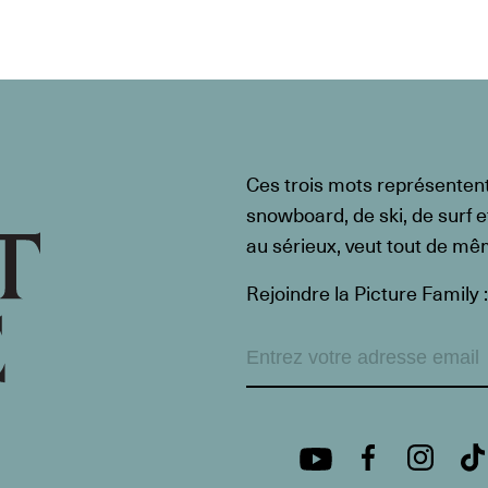
Ces trois mots représenten
snowboard, de ski, de surf e
au sérieux, veut tout de m
Rejoindre la Picture Family :