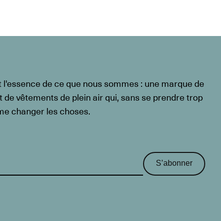
t l'essence de ce que nous sommes : une marque de
t de vêtements de plein air qui, sans se prendre trop
ême changer les choses.
S’abonner