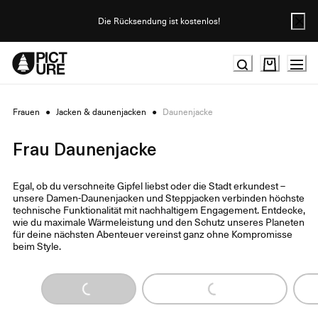
Skip
to
Die Rücksendung ist kostenlos!
Content
Frauen
●
Jacken & daunenjacken
●
Daunenjacke
Frau Daunenjacke
Egal, ob du verschneite Gipfel liebst oder die Stadt erkundest –
unsere Damen-Daunenjacken und Steppjacken verbinden höchste
technische Funktionalität mit nachhaltigem Engagement. Entdecke,
wie du maximale Wärmeleistung und den Schutz unseres Planeten
für deine nächsten Abenteuer vereinst ganz ohne Kompromisse
beim Style.
Loading...
Loading...