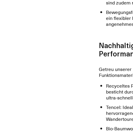
sind zudem 
Bewegungsfre
ein flexible
angenehmes 
Nachhalti
Performa
Getreu unserer 
Funktionsmater
Recyceltes P
besticht dur
ultra-schnel
Tencel: Ideal
hervorragen
Wandertoure
Bio-Baumwoll