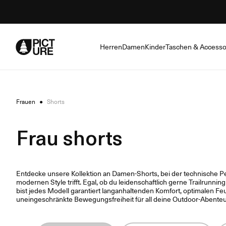
Skip
to
Content
Herren
Damen
Kinder
Taschen & Accesso
Frauen
●
Shorts
Frau shorts
Entdecke unsere Kollektion an Damen-Shorts, bei der technische P
modernen Style trifft. Egal, ob du leidenschaftlich gerne Trailrunni
bist jedes Modell garantiert langanhaltenden Komfort, optimalen Fe
uneingeschränkte Bewegungsfreiheit für all deine Outdoor-Abenteu