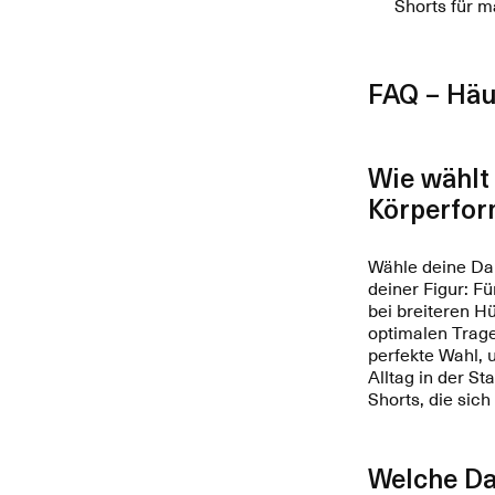
Shorts für m
FAQ – Häu
Wie wählt
Körperfor
Wähle deine Da
deiner Figur: Fü
bei breiteren Hü
optimalen Trage
perfekte Wahl, 
Alltag in der St
Shorts, die si
Welche Da