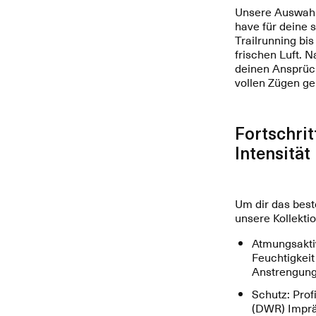
Unsere Auswahl
have für deine 
Trailrunning bi
frischen Luft. N
deinen Ansprüch
vollen Zügen ge
Fortschrit
Intensität
Um dir das best
unsere Kollektio
Atmungsaktiv
Feuchtigkeit 
Anstrengung
Schutz: Prof
(DWR) Imprä