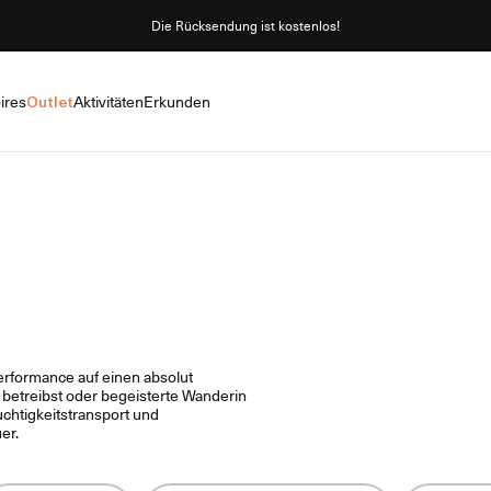
Die Rücksendung ist kostenlos!
ires
Outlet
Aktivitäten
Erkunden
erformance auf einen absolut
ng betreibst oder begeisterte Wanderin
uchtigkeitstransport und
er.