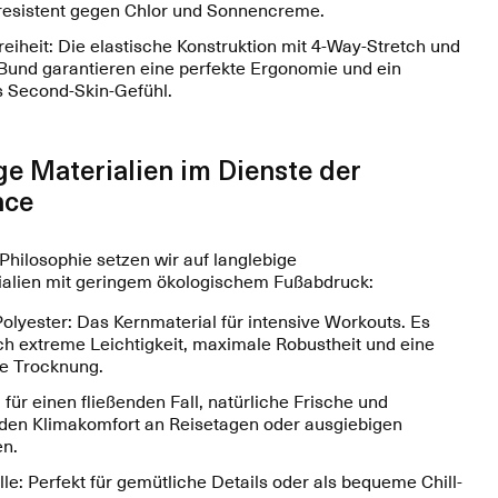
resistent gegen Chlor und Sonnencreme.
iheit: Die elastische Konstruktion mit 4-Way-Stretch und
r Bund garantieren eine perfekte Ergonomie und ein
Second-Skin-Gefühl.
ge Materialien im Dienste der
nce
Philosophie setzen wir auf langlebige
ialien mit geringem ökologischem Fußabdruck:
olyester: Das Kernmaterial für intensive Workouts. Es
ch extreme Leichtigkeit, maximale Robustheit und eine
le Trocknung.
 für einen fließenden Fall, natürliche Frische und
den Klimakomfort an Reisetagen oder ausgiebigen
n.
e: Perfekt für gemütliche Details oder als bequeme Chill-