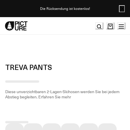
Skip
to
Die Rücksendung ist kostenlos!
Content
TREVA PANTS
Diese unverzichtbaren 2-Lagen-Skihosen werden Sie bei jedem
Abstieg begleiten.
Erfahren Sie mehr