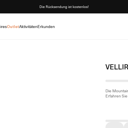
Die Rücksendung ist kostenlos!
ires
Outlet
Aktivitäten
Erkunden
VELLI
Die Mountain
Erfahren Si