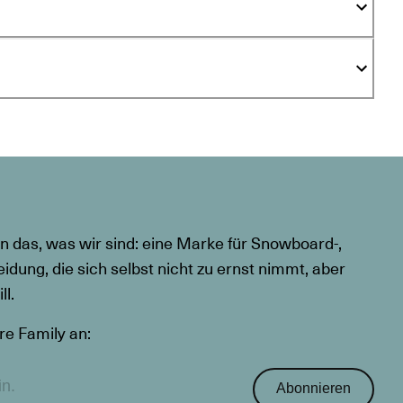
n das, was wir sind: eine Marke für Snowboard-,
eidung, die sich selbst nicht zu ernst nimmt, aber
l.
re Family an:
Abonnieren