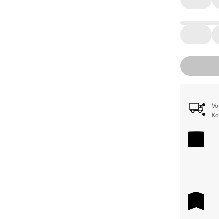
Vo
Ko