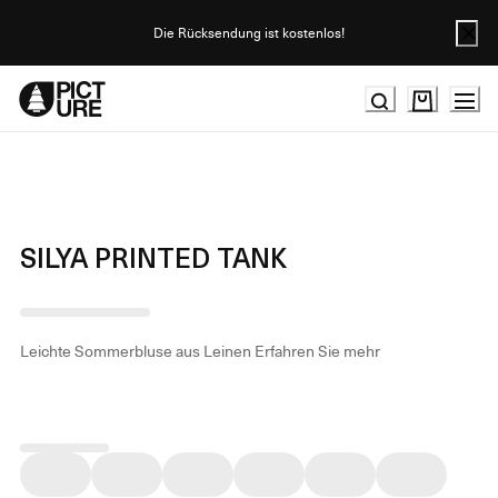
Skip
to
Die Rücksendung ist kostenlos!
Content
SILYA PRINTED TANK
Leichte Sommerbluse aus Leinen
Erfahren Sie mehr