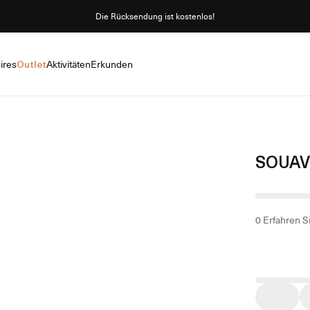
Die Rücksendung ist kostenlos!
ires
Outlet
Aktivitäten
Erkunden
SOUAV
0
Erfahren S