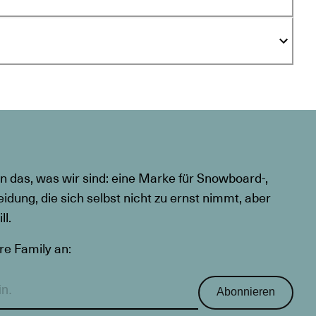
n das, was wir sind: eine Marke für Snowboard-,
eidung, die sich selbst nicht zu ernst nimmt, aber
l.
re Family an:
Abonnieren