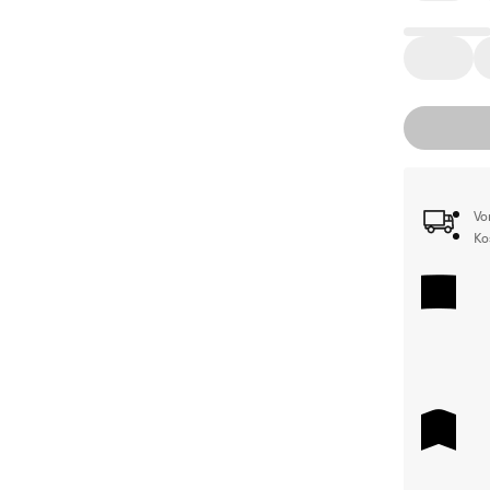
Vo
Ko