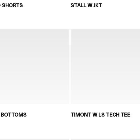
D SHORTS
STALL W JKT
T BOTTOMS
TIMONT W LS TECH TEE