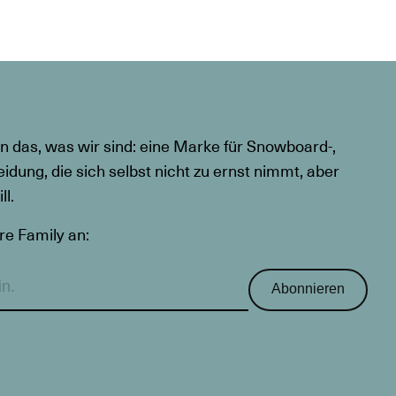
n das, was wir sind: eine Marke für Snowboard-,
eidung, die sich selbst nicht zu ernst nimmt, aber
l.
re Family an:
Abonnieren