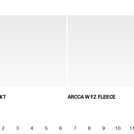
JKT
ARCCA W FZ FLEECE
2
3
4
5
6
7
8
9
10
1