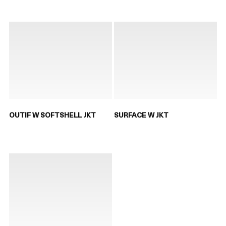
OUTIF W SOFTSHELL JKT
SURFACE W JKT