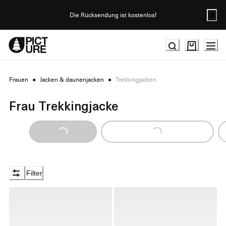
Skip
to
Die Rücksendung ist kostenlos!
Content
Frauen
●
Jacken & daunenjacken
●
Trekkingjacken
Frau Trekkingjacke
Loading...
Loading...
Filter