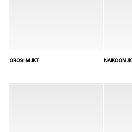
OROSI M JKT
NAIKOON J