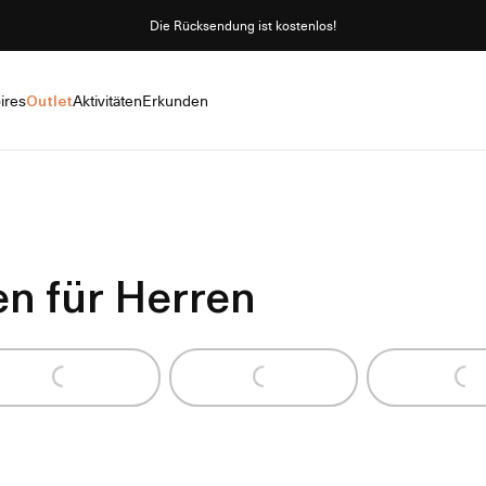
Die Rücksendung ist kostenlos!
ires
Outlet
Aktivitäten
Erkunden
n für Herren
Loading...
Loading...
Loadi