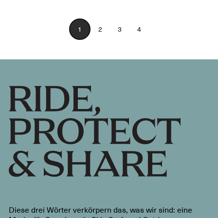
1
2
3
4
Diese drei Wörter verkörpern das, was wir sind: eine