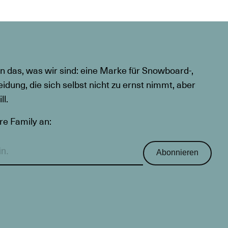
n das, was wir sind: eine Marke für Snowboard-,
eidung, die sich selbst nicht zu ernst nimmt, aber
l.
re Family an:
Abonnieren