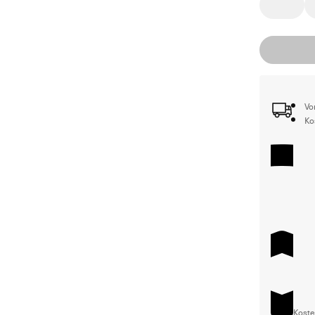
Vo
Ko
Koste