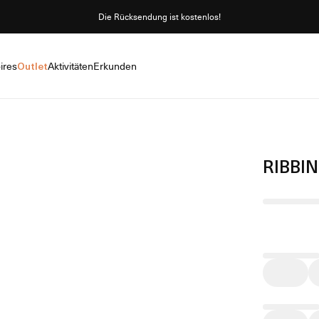
Die Rücksendung ist kostenlos!
ires
Outlet
Aktivitäten
Erkunden
RIBBI