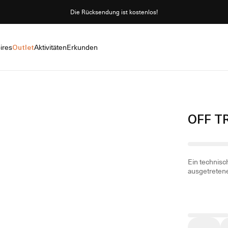
Die Rücksendung ist kostenlos!
ires
Outlet
Aktivitäten
Erkunden
OFF T
Ein technisc
ausgetreten