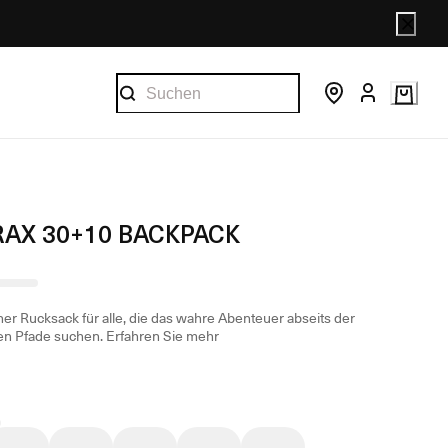
RAX 30+10 BACKPACK
her Rucksack für alle, die das wahre Abenteuer abseits der
en Pfade suchen.
Erfahren Sie mehr