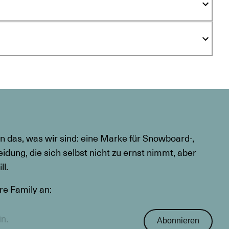
n das, was wir sind: eine Marke für Snowboard-,
eidung, die sich selbst nicht zu ernst nimmt, aber
l.
re Family an:
Abonnieren