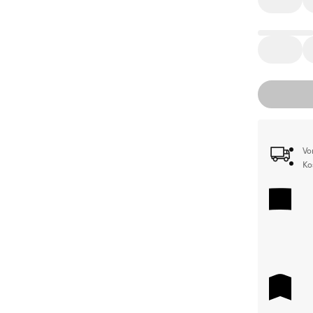
Vo
Ko