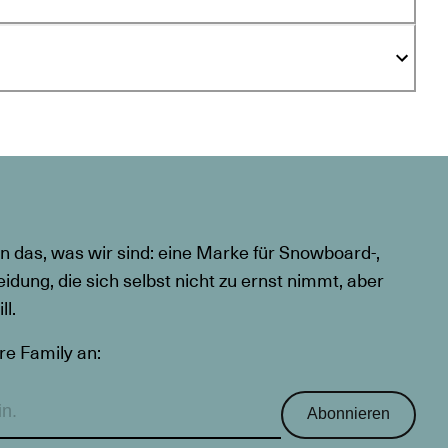
n das, was wir sind: eine Marke für Snowboard-,
eidung, die sich selbst nicht zu ernst nimmt, aber
l.
re Family an:
Abonnieren