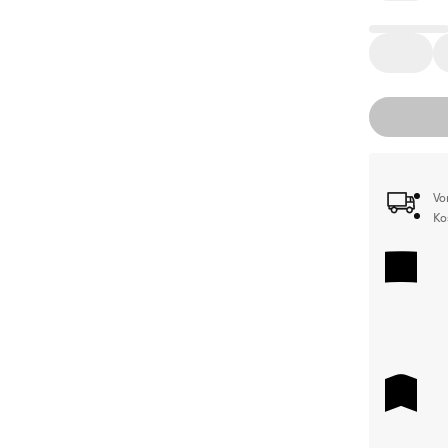
Vo
Ko