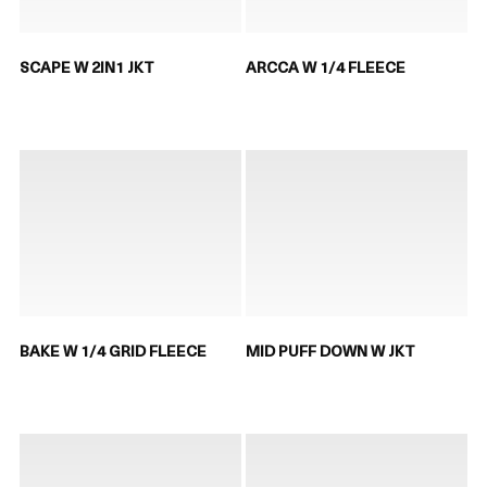
SCAPE W 2IN1 JKT
ARCCA W 1/4 FLEECE
BAKE W 1/4 GRID FLEECE
MID PUFF DOWN W JKT