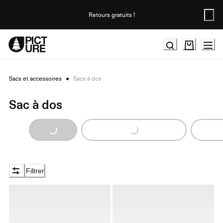
Skip
to
Retours gratuits !
Content
Sacs et accessoires
●
Sacs à dos
Sac à dos
Loading...
Loading...
Loa
Filtrer