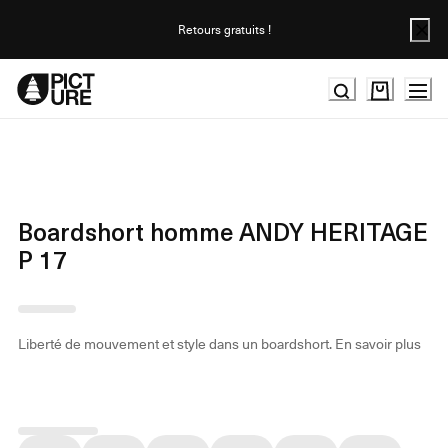
Skip
to
Retours gratuits !
Content
Boardshort homme ANDY HERITAGE
P 17
Liberté de mouvement et style dans un boardshort.
En savoir plus