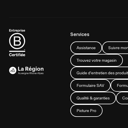
Services
Assistance
Suivre mon
Trouvez votre magasin
Guide d'entretien des produit
Formulaire SAV
Formul
Qualité & garanties
Con
Picture Pro