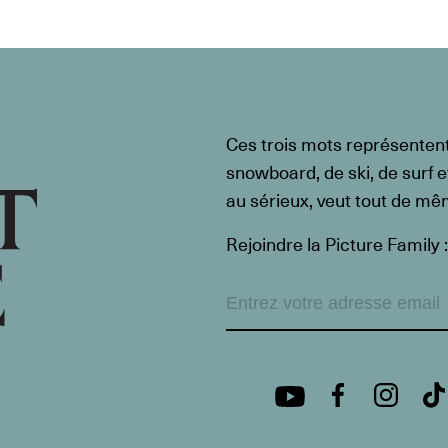
Ces trois mots représenten
snowboard, de ski, de surf e
au sérieux, veut tout de m
Rejoindre la Picture Family :