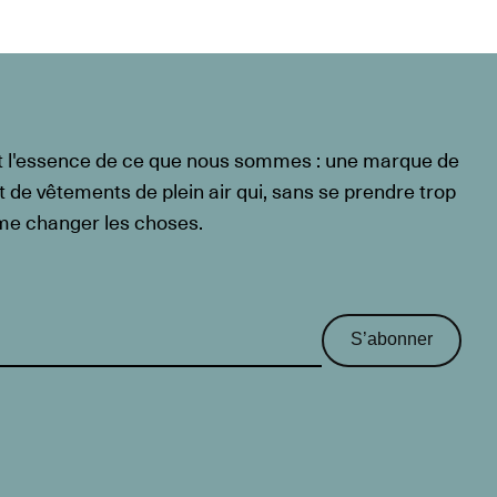
t l'essence de ce que nous sommes : une marque de
t de vêtements de plein air qui, sans se prendre trop
ême changer les choses.
S’abonner