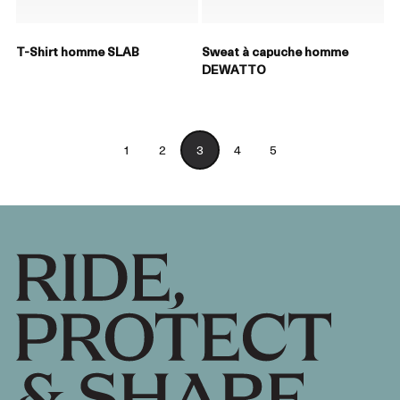
T-Shirt homme SLAB
Sweat à capuche homme
DEWATTO
1
2
3
4
5