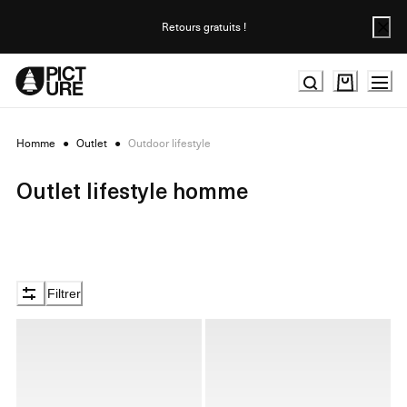
Skip
to
Retours gratuits !
Content
Homme
●
Outlet
●
Outdoor lifestyle
Outlet lifestyle homme
Filtrer