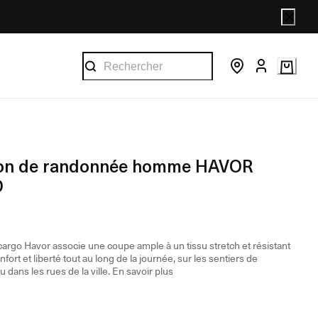
lon de randonnée homme HAVOR
O
cargo Havor associe une coupe ample à un tissu stretch et résistant
onfort et liberté tout au long de la journée, sur les sentiers de
dans les rues de la ville.
En savoir plus