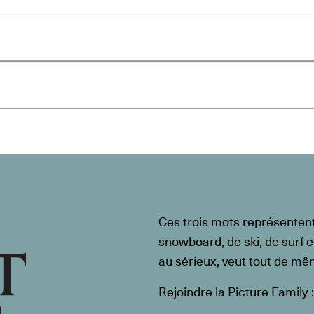
Ces trois mots représenten
snowboard, de ski, de surf e
au sérieux, veut tout de m
Rejoindre la Picture Family :