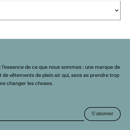
t l'essence de ce que nous sommes : une marque de
t de vêtements de plein air qui, sans se prendre trop
ême changer les choses.
S’abonner