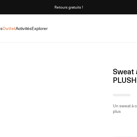
Retours gratuits !
es
Outlet
Activités
Explorer
Sweat
PLUSH
Un sweat à c
plus