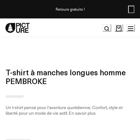
Skip
to
Retours gratuits !
Content
T-shirt à manches longues homme
PEMBROKE
Un t-shirt pensé pour l'aventure quotidienne. Confort, style et
liberté pour un mode de vie actif.
En savoir plus