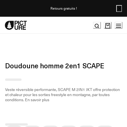
Skip
to
Retours gratuits !
Content
Doudoune homme 2en1 SCAPE
Veste réversible performante, SCAPE M 2IN1 JKT offre protection
et chaleur pour les sorties freestyle en montagne, par toutes
conditions.
En savoir plus