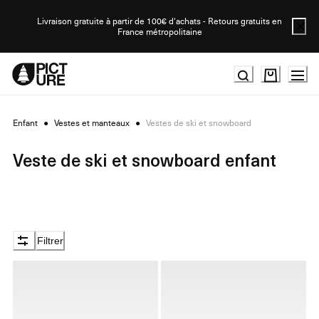
Skip
to
Livraison gratuite à partir de 100€ d'achats - Retours gratuits en
France métropolitaine
Content
Enfant
●
Vestes et manteaux
●
Vestes de ski et snowboard
Veste de ski et snowboard enfant
Filtrer