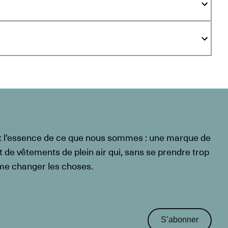
t l'essence de ce que nous sommes : une marque de
t de vêtements de plein air qui, sans se prendre trop
ême changer les choses.
S’abonner