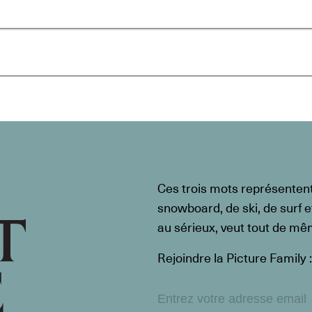
Ces trois mots représenten
snowboard, de ski, de surf e
au sérieux, veut tout de m
Rejoindre la Picture Family :