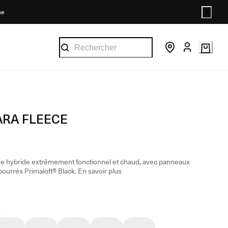
ne
RA FLEECE
ue hybride extrêmement fonctionnel et chaud, avec panneaux
bourrés Primaloft® Black.
En savoir plus