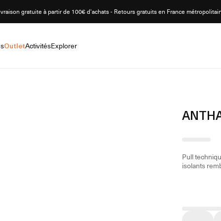
ivraison gratuite à partir de 100€ d'achats - Retours gratuits en France métropolitai
es
Outlet
Activités
Explorer
ANTHA
Pull techniq
isolants rem