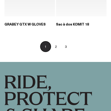
GRABEY GTX W GLOVES
Sac à dos KOMIT 18
1
2
3