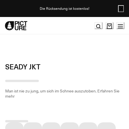
Skip
to
Die Rücksendung ist kostenlos!
Content
SEADY JKT
Man ist nie zu jung, um sich im Schnee auszutoben.
Erfahren Sie
mehr