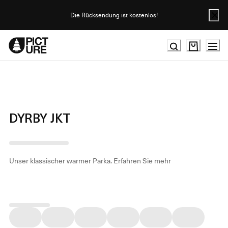
Skip
to
Die Rücksendung ist kostenlos!
Content
DYRBY JKT
Unser klassischer warmer Parka.
Erfahren Sie mehr