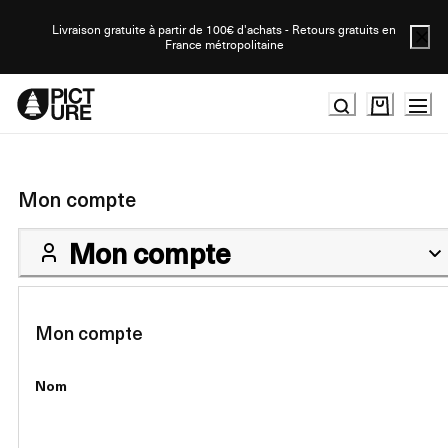
Skip
to
Livraison gratuite à partir de 100€ d'achats - Retours gratuits en
France métropolitaine
Content
Mon compte
Mon compte
Mon compte
Nom