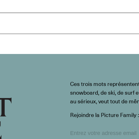
Ces trois mots représenten
snowboard, de ski, de surf e
au sérieux, veut tout de m
Rejoindre la Picture Family :