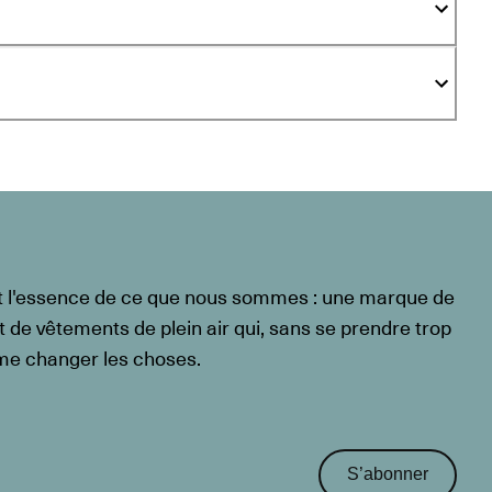
t l'essence de ce que nous sommes : une marque de
t de vêtements de plein air qui, sans se prendre trop
ême changer les choses.
S’abonner