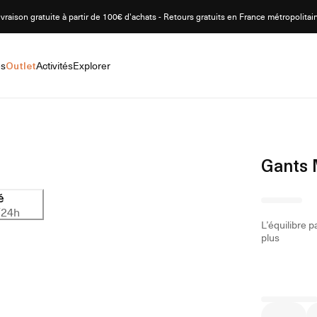
ivraison gratuite à partir de 100€ d'achats - Retours gratuits en France métropolitai
es
Outlet
Activités
Explorer
Gants
é
/24h
L’équilibre p
plus