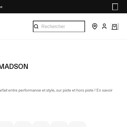
ne
 MADSON
arfait entre performance et style, sur piste et hors piste !
En savoir