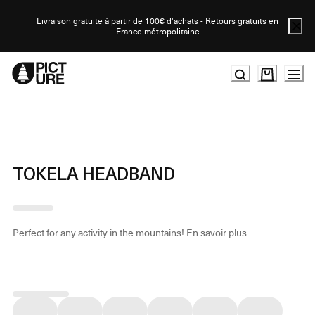
Skip
to
Livraison gratuite à partir de 100€ d'achats - Retours gratuits en
France métropolitaine
Content
TOKELA HEADBAND
Perfect for any activity in the mountains!
En savoir plus