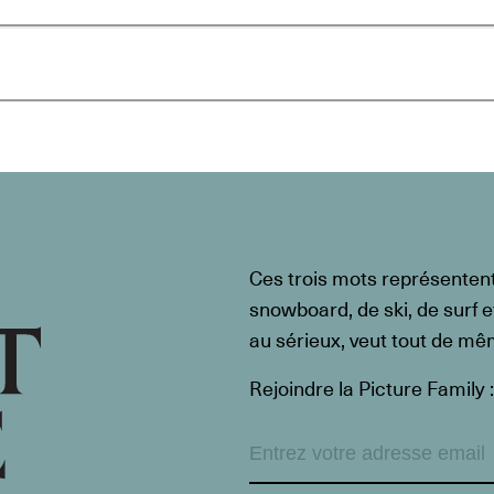
Ces trois mots représenten
snowboard, de ski, de surf e
au sérieux, veut tout de m
Rejoindre la Picture Family :