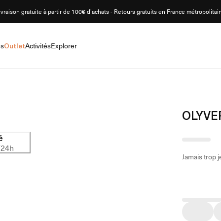
ivraison gratuite à partir de 100€ d'achats - Retours gratuits en France métropolitai
es
Outlet
Activités
Explorer
OLYVE
é
/24h
Jamais trop j