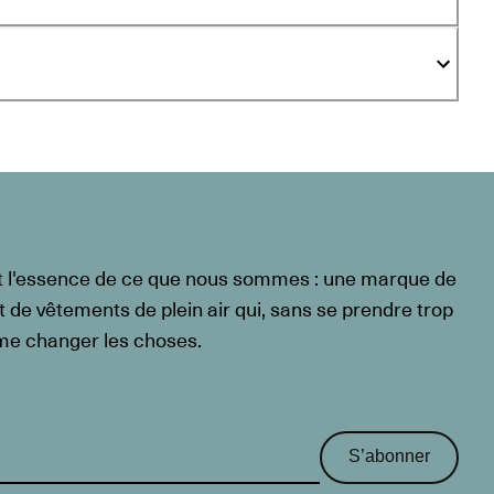
t l'essence de ce que nous sommes : une marque de
t de vêtements de plein air qui, sans se prendre trop
ême changer les choses.
S’abonner