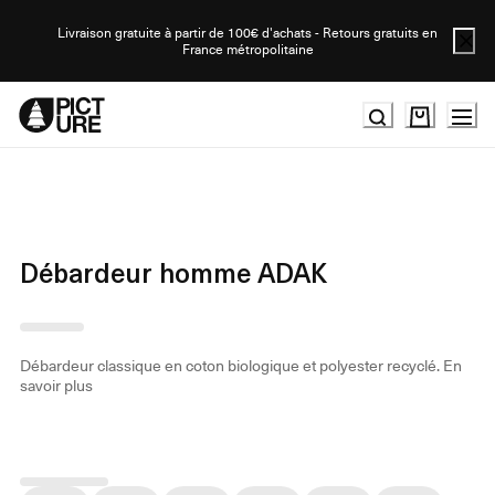
Skip
to
Livraison gratuite à partir de 100€ d'achats - Retours gratuits en
France métropolitaine
Content
Débardeur homme ADAK
Débardeur classique en coton biologique et polyester recyclé.
En
savoir plus