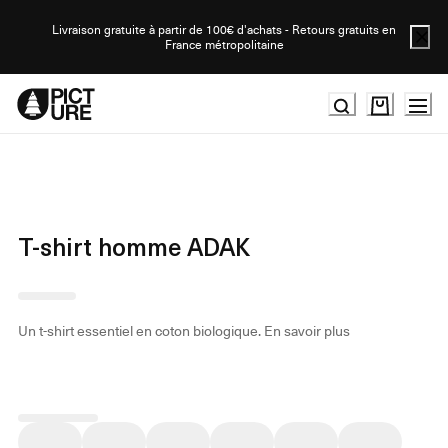
Skip
to
Livraison gratuite à partir de 100€ d'achats - Retours gratuits en
France métropolitaine
Content
T-shirt homme ADAK
Un t-shirt essentiel en coton biologique.
En savoir plus