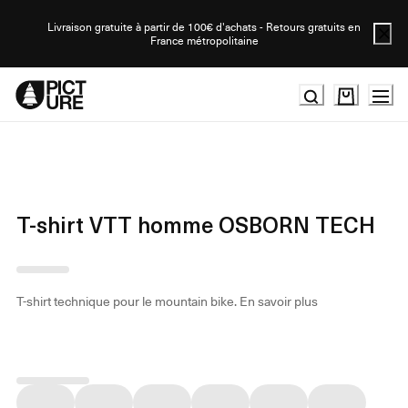
Skip
to
Livraison gratuite à partir de 100€ d'achats - Retours gratuits en
France métropolitaine
Content
T-shirt VTT homme OSBORN TECH
T-shirt technique pour le mountain bike.
En savoir plus