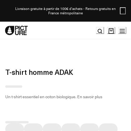
Skip
to
Livraison gratuite à partir de 100€ d'achats - Retours gratuits en
France métropolitaine
Content
T-shirt homme ADAK
Un t-shirt essentiel en coton biologique.
En savoir plus